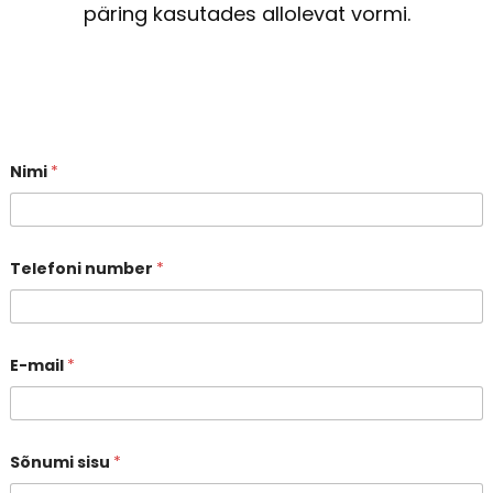
päring kasutades allolevat vormi.
Nimi
*
Telefoni number
*
E-mail
*
Sõnumi sisu
*