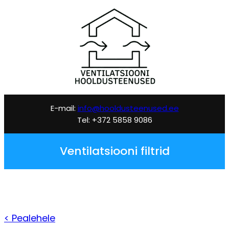
Liigu
sisu
juurde
E-mail:
info@hooldusteenused.ee
Tel: +372 5858 9086
Ventilatsiooni filtrid
< Pealehele