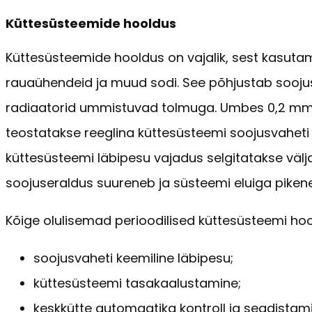
Küttesüsteemide hooldus
Küttesüsteemide hooldus on vajalik, sest kasutami
rauaühendeid ja muud sodi. See põhjustab soojus
radiaatorid ummistuvad tolmuga. Umbes 0,2 mm 
teostatakse reeglina küttesüsteemi soojusvaheti
küttesüsteemi läbipesu vajadus selgitatakse välj
soojuseraldus suureneb ja süsteemi eluiga piken
Kõige olulisemad perioodilised küttesüsteemi ho
soojusvaheti keemiline läbipesu;
küttesüsteemi tasakaalustamine;
keskkütte automaatika kontroll ja seadistam