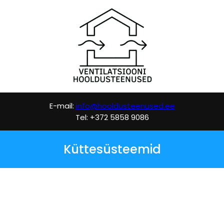
E-mail:
info@hooldusteenused.ee
Tel: +372 5858 9086
Küttesüsteemid