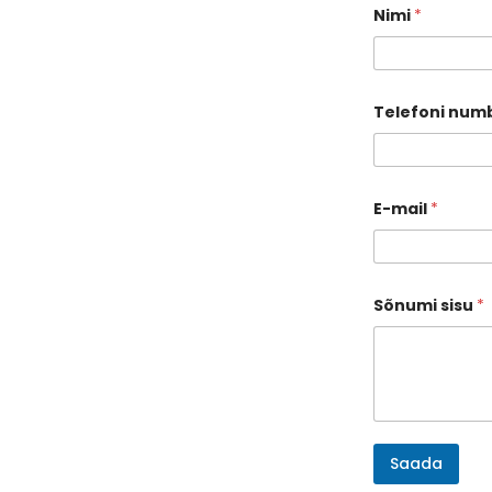
Nimi
*
Telefoni num
E-mail
*
Sõnumi sisu
*
Saada