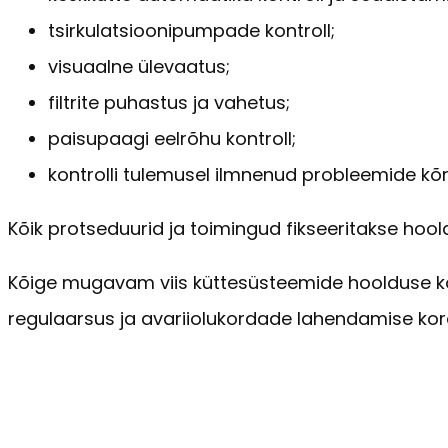
tsirkulatsioonipumpade kontroll;
visuaalne ülevaatus;
filtrite puhastus ja vahetus;
paisupaagi eelrõhu kontroll;
kontrolli tulemusel ilmnenud probleemide kõ
Kõik protseduurid ja toimingud fikseeritakse hoo
Kõige mugavam viis küttesüsteemide hoolduse ko
regulaarsus ja avariiolukordade lahendamise kor