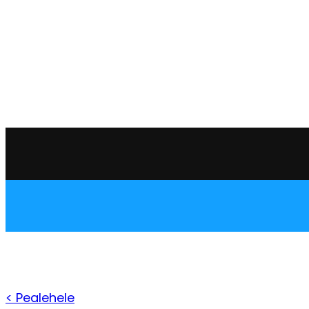
Liigu
sisu
juurde
< Pealehele