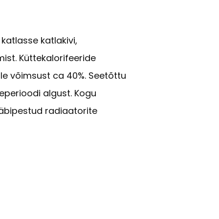
atlasse katlakivi,
st. Küttekalorifeeride
e võimsust ca 40%. Seetõttu
eperioodi algust. Kogu
äbipestud radiaatorite