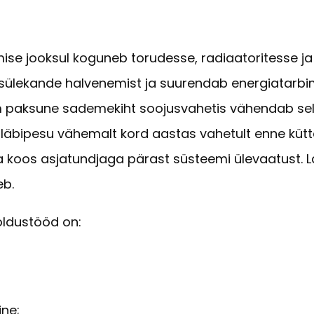
se jooksul koguneb torudesse, radiaatoritesse ja k
ülekande halvenemist ja suurendab energiatarbimi
paksune sademekiht soojusvahetis vähendab sell
 läbipesu vähemalt kord aastas vahetult enne kütt
a koos asjatundjaga pärast süsteemi ülevaatust. L
eb.
oldustööd on:
ine;