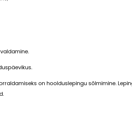
rvaldamine.
lduspäevikus.
rraldamiseks on hoolduslepingu sõlmimine. Lepin
d.