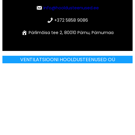
info@hooldusteenused.ee
+372 5858 9086
Pärlimõisa tee 2, 80010 Pärnu, Pärnumaa
VENTILATSIOONI HOOLDUSTEENUSED OÜ