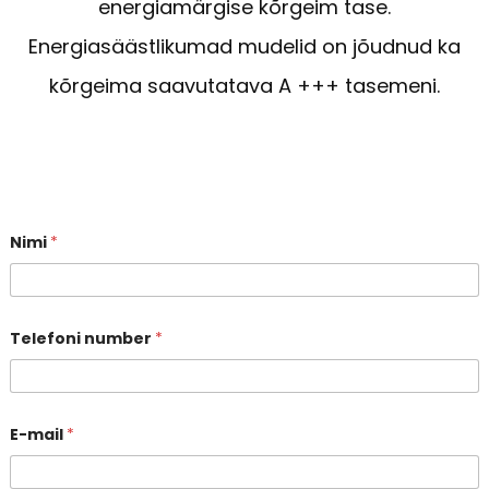
energiamärgise kõrgeim tase.
Energiasäästlikumad mudelid on jõudnud ka
kõrgeima saavutatava A +++ tasemeni.
Nimi
*
Telefoni number
*
E-mail
*