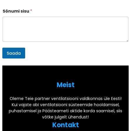
Sõnumi sisu
*
Saada
Meist
Oleme Teie partner ventilatsiooni valdkonnas üle Eesti!
Kui vajate abi ventilatsiooni süsteemide hooldamisel,
puhastamisel ja Päästeameti aktide korda saamisel, siis
võtke julgelt ühendust!
Kontakt