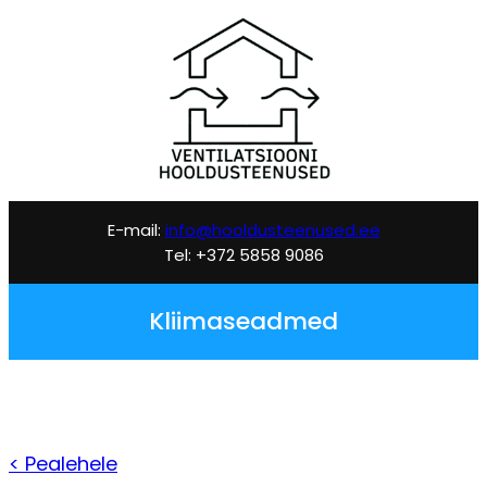
Liigu
sisu
juurde
E-mail:
info@hooldusteenused.ee
Tel: +372 5858 9086
Kliimaseadmed
< Pealehele