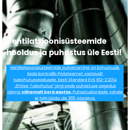
Ventilatsioonisüsteemide
hooldus ja puhastus üle Eesti!
Ventilatsioonisüsteemide puhastamine on kohustuslik.
Seda kontrollib Päästeamet vastavalt
tuleohutusseadusele. Eesti Standard EVS 812-2:2014
„Ehitise Tuleohutus“ järgi peab puhastuse sagedus
olema
vähemalt kord aastas
. Puhastuskordade vahele
ei tohi jääda üle 365 ööpäeva.