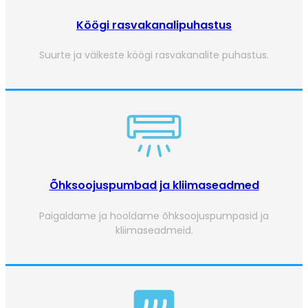
Köögi rasvakanalipuhastus
Suurte ja väikeste köögi rasvakanalite puhastus.
Õhksoojuspumbad ja kliimaseadmed
Paigaldame ja hooldame õhksoojuspumpasid ja
kliimaseadmeid.