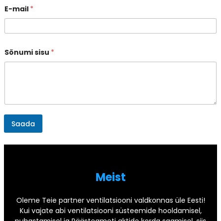
E-mail
*
Sõnumi sisu
*
Saada
Meist
Oleme Teie partner ventilatsiooni valdkonnas üle Eesti!
Kui vajate abi ventilatsiooni süsteemide hooldamisel,