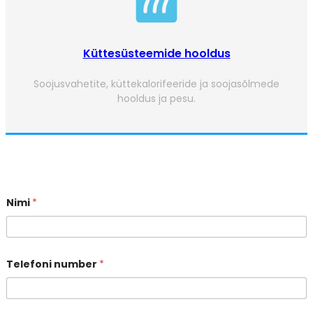
Küttesüsteemide hooldus
Soojusvahetite, küttekalorifeeride ja soojasõlmede
hooldus ja pesu.
Nimi
*
Telefoni number
*